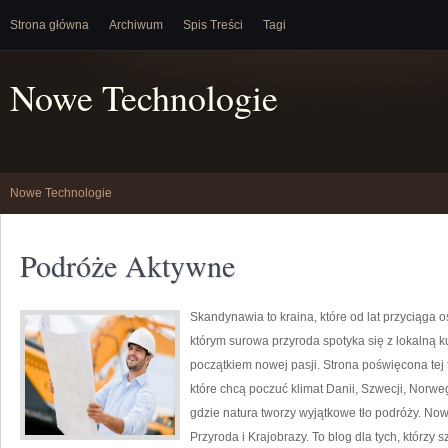
Strona główna
Archiwum
Spis Treści
Tagi
Nowe Technologie
Nowe Technologie
Podróże Aktywne
Skandynawia to kraina, które od lat przyciąga 
którym surowa przyroda spotyka się z lokalną k
początkiem nowej pasji. Strona poświęcona tej 
które chcą poczuć klimat Danii, Szwecji, Norwegi
gdzie natura tworzy wyjątkowe tło podróży. Nowo
Przyroda i Krajobrazy. To blog dla tych, którzy 