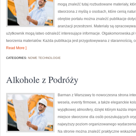
mogą znaleźć tutaj rozbudowane materiały, któr
stworzona z myślą o osobach, które cenią natura
obrębie portalu można znaleźć publikacje dotycz
aranżacji przestrzeni. Materiały są opracowyw
użytkownik mogą łatwo odnaleźć interesujące informacje. Olgakomorowska.p
tworzenia materiałów. Każda publikacja jest przygotowywana z starannością, co 
Read More ]
CATEGORIES:
NOWE TECHNOLOGIE
Alkohole z Podróży
Barman z Warszawy to nowoczesna strona int
wesela, eventy firmowe, a także eleganckie kol
wyjątkowej atmosfery, dzięki którym każda imp
miejsce stworzone dla osób poszukujących orygi
najwyższy poziom organizowanego wydarzenia. N
Na stronie można znaleźć praktyczne wskazówk