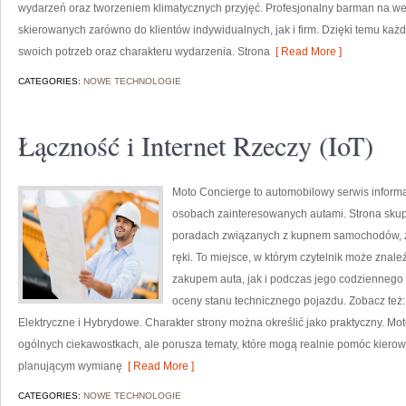
wydarzeń oraz tworzeniem klimatycznych przyjęć. Profesjonalny barman na wes
skierowanych zarówno do klientów indywidualnych, jak i firm. Dzięki temu k
swoich potrzeb oraz charakteru wydarzenia. Strona
[ Read More ]
CATEGORIES:
NOWE TECHNOLOGIE
Łączność i Internet Rzeczy (IoT)
Moto Concierge to automobilowy serwis informa
osobach zainteresowanych autami. Strona skup
poradach związanych z kupnem samochodów, zw
ręki. To miejsce, w którym czytelnik może znal
zakupem auta, jak i podczas jego codziennego
oceny stanu technicznego pojazdu. Zobacz te
Elektryczne i Hybrydowe. Charakter strony można określić jako praktyczny. Mo
ogólnych ciekawostkach, ale porusza tematy, które mogą realnie pomóc kie
planującym wymianę
[ Read More ]
CATEGORIES:
NOWE TECHNOLOGIE