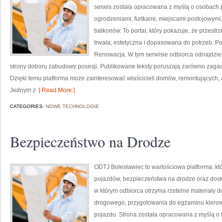
serwis została opracowana z myślą o osobach p
ogrodzeniami, furtkami, miejscami postojowymi
balkonów. To portal, który pokazuje, że przes
trwała, estetyczna i dopasowana do potrzeb. Po
Renowacja. W tym serwisie odbiorca odnajdzie m
strony doboru zabudowy posesji. Publikowane teksty poruszają zarówno zagad
Dzięki temu platforma może zainteresować właścicieli domów, remontujących, a
Jednym z
[ Read More ]
CATEGORIES:
NOWE TECHNOLOGIE
Bezpieczeństwo na Drodze
ODTJ Bolesławiec to wartościowa platforma, k
pojazdów, bezpieczeństwa na drodze oraz dosk
w którym odbiorca otrzyma rzetelne materiały d
drogowego, przygotowania do egzaminu kierowc
pojazdu. Strona została opracowana z myślą o ty