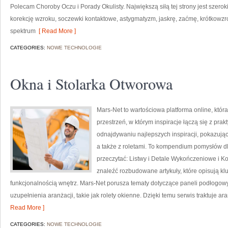
Polecam Choroby Oczu i Porady Okulisty. Największą siłą tej strony jest szero
korekcję wzroku, soczewki kontaktowe, astygmatyzm, jaskrę, zaćmę, krótkowz
spektrum
[ Read More ]
CATEGORIES:
NOWE TECHNOLOGIE
Okna i Stolarka Otworowa
Mars-Net to wartościowa platforma online, która
przestrzeń, w którym inspiracje łączą się z pra
odnajdywaniu najlepszych inspiracji, pokazując
a także z roletami. To kompendium pomysłów dl
przeczytać: Listwy i Detale Wykończeniowe i 
znaleźć rozbudowane artykuły, które opisują kl
funkcjonalnością wnętrz. Mars-Net porusza tematy dotyczące paneli podłogo
uzupełnienia aranżacji, takie jak rolety okienne. Dzięki temu serwis traktuje a
Read More ]
CATEGORIES:
NOWE TECHNOLOGIE