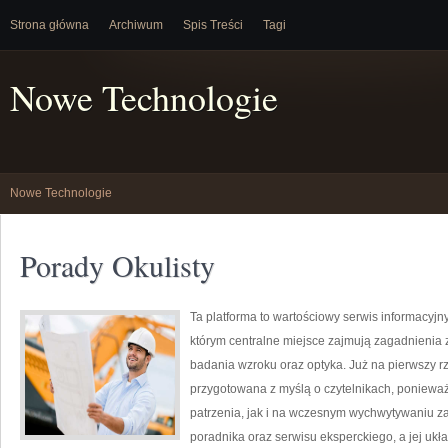
Strona główna
Archiwum
Spis Treści
Tagi
Nowe Technologie
Nowe Technologie
Porady Okulisty
Ta platforma to wartościowy serwis informacyjn
którym centralne miejsce zajmują zagadnienia z
badania wzroku oraz optyka. Już na pierwszy rzu
przygotowana z myślą o czytelnikach, ponieważ
patrzenia, jak i na wczesnym wychwytywaniu za
poradnika oraz serwisu eksperckiego, a jej ukła