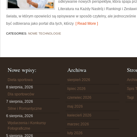
odkrywanie nowych perspektyw, która spaja prz
Literatura na Każdy Nastrój i Rankingi i Zestawie
świata, w którym opowieści są opisywane w sposób czytelny, ale jednocześn
być odbierana jako portal dla tych, którzy
[ Read More ]
CATEGORIES:
NOWE TECHNOLOGIE
Nowe wpisy:
Archiwa
Stro
Dieta sportowa
sierpień 2026
Arch
8 sierpnia, 2026
lipiec 2026
Spis T
Dla sportowców
czerwiec 2026
Tagi
7 sierpnia, 2026
maj 2026
Silne i Romantyczne
kwiecień 2026
6 sierpnia, 2026
Wydarzenia i Konkursy
marzec 2026
Fotograficzne
luty 2026
5 sierpnia, 2026