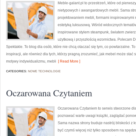
Meble-galant.pl to przestrzeń, które od pierwsz
nietypowych i awangardowych mebli. Sama stro
projektowaniem mebli, formami inspirowanymi n
estetyką luksusową. Wśród widocznych tematów
inspirowane stylem steampunk, światem zwierzą
użytkową i przyszłością wzornictwa. Polecam D
Spektakle. To blog dla osób, które nie chcą otaczać się tym, co powtarzalne. T
inspiracji, ale również dla tych, którzy pragną zrozumieć, jak mebel może stać s
motywy indywidualizmu, mebli
[ Read More ]
CATEGORIES:
NOWE TECHNOLOGIE
Oczarowana Czytaniem
Oczarowana Czytaniem to serwis stworzone dla o
poznawać warte uwagi książki, zaglądać ponowni
Sama nazwa strony buduje nastrój bliskości z ks
być czymś więcej niż tylko sposobem na spędz