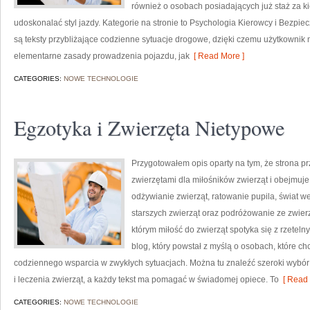
również o osobach posiadających już staż za k
udoskonalać styl jazdy. Kategorie na stronie to Psychologia Kierowcy i Bezpi
są teksty przybliżające codzienne sytuacje drogowe, dzięki czemu użytkowni
elementarne zasady prowadzenia pojazdu, jak
[ Read More ]
CATEGORIES:
NOWE TECHNOLOGIE
Egzotyka i Zwierzęta Nietypowe
Przygotowałem opis oparty na tym, że strona pr
zwierzętami dla miłośników zwierząt i obejmuje 
odżywianie zwierząt, ratowanie pupila, świat w
starszych zwierząt oraz podróżowanie ze zwier
którym miłość do zwierząt spotyka się z rzetel
blog, który powstał z myślą o osobach, które ch
codziennego wsparcia w zwykłych sytuacjach. Można tu znaleźć szeroki wybór a
i leczenia zwierząt, a każdy tekst ma pomagać w świadomej opiece. To
[ Read 
CATEGORIES:
NOWE TECHNOLOGIE