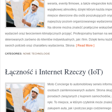
wesela, eventy firmowe, a także eleganckie kol
wyjątkowej atmosfery, dzięki którym każda imp
miejsce stworzone dla osób poszukujących orygi
najwyższy poziom organizowanego wydarzenia. N
Na stronie można znaleźć praktyczne wskazówk
wydarzeń oraz tworzeniem klimatycznych przyjęć. Profesjonalny barman na wes
skierowanych zarówno do klientów indywidualnych, jak i firm. Dzięki temu k
swoich potrzeb oraz charakteru wydarzenia. Strona
[ Read More ]
CATEGORIES:
NOWE TECHNOLOGIE
Łączność i Internet Rzeczy (IoT)
Moto Concierge to automobilowy serwis informa
osobach zainteresowanych autami. Strona skup
poradach związanych z kupnem samochodów, zw
ręki. To miejsce, w którym czytelnik może znal
zakupem auta, jak i podczas jego codziennego