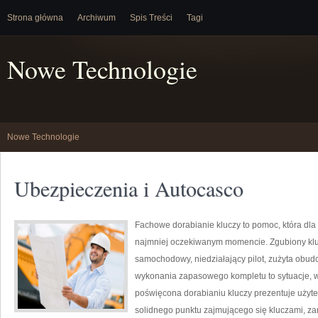
Strona główna
Archiwum
Spis Treści
Tagi
Nowe Technologie
Nowe Technologie
Ubezpieczenia i Autocasco
Fachowe dorabianie kluczy to pomoc, która dla
najmniej oczekiwanym momencie. Zgubiony klu
samochodowy, niedziałający pilot, zużyta obu
wykonania zapasowego kompletu to sytuacje, w 
poświęcona dorabianiu kluczy prezentuje użyte
solidnego punktu zajmującego się kluczami, 