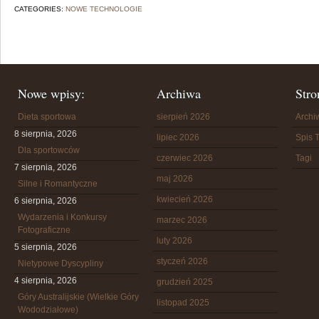
CATEGORIES:
NOWE TECHNOLOGIE
Nowe wpisy:
Archiwa
Stro
Dieta sportowa
sierpień 2026
Arch
8 sierpnia, 2026
lipiec 2026
Spis T
Dla sportowców
czerwiec 2026
Tagi
7 sierpnia, 2026
maj 2026
Silne i Romantyczne
kwiecień 2026
6 sierpnia, 2026
Wydarzenia i Konkursy
marzec 2026
Fotograficzne
luty 2026
5 sierpnia, 2026
styczeń 2026
Nietypowe Dyscypliny
4 sierpnia, 2026
grudzień 2025
Góry Australijskie (Wielkie Góry
listopad 2025
Wododziałowe)